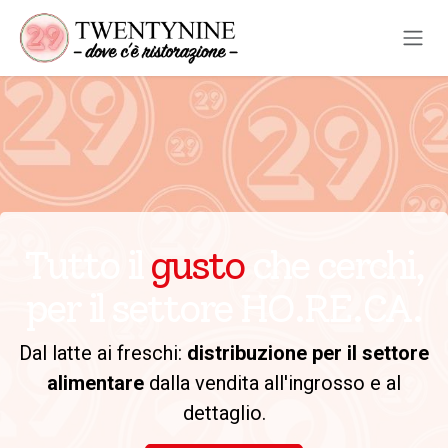
Passa al contenuto
Tutto il
gusto
che cerchi,
per il settore HO.RE.CA.
Dal latte ai freschi:
distribuzione per il settore
alimentare
dalla vendita all'ingrosso e al
dettaglio.