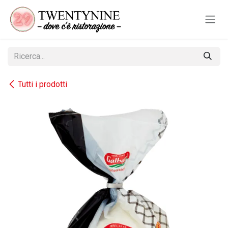
Passa al contenuto
Tutti i prodotti