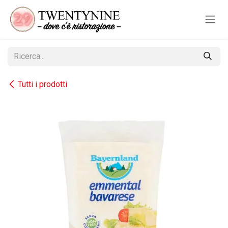
Passa al contenuto
Tutti i prodotti