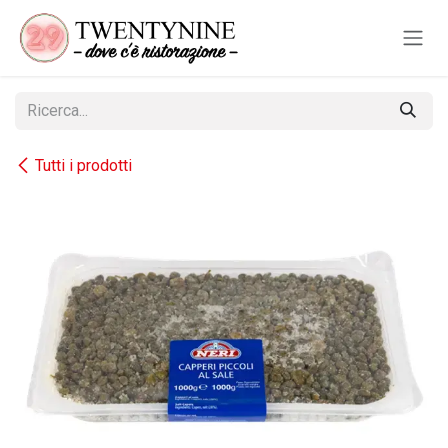
Passa al contenuto
Tutti i prodotti