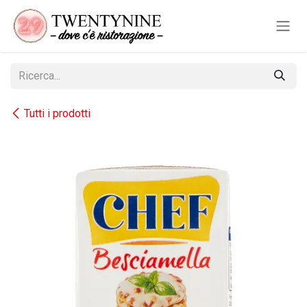
Passa al contenuto
Tutti i prodotti