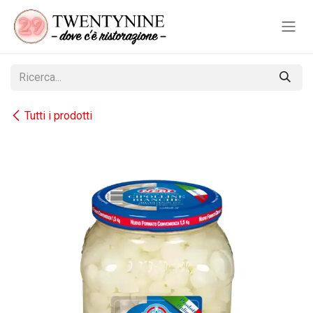
Passa al contenuto
Tutti i prodotti