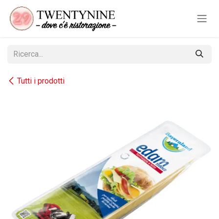
Passa al contenuto
Tutti i prodotti