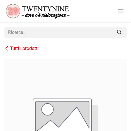
Passa al contenuto
Tutti i prodotti