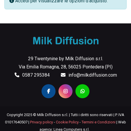
Accedi per visualizzare le opzioni d'acquisto.
29 Twentynine by Milk Diffusion s.r.l.
Via Emilia Romagna, 28, 56025 Pontedera (PI)
0587 295384
info@milkdiffusion.com
Copyright 2025 © Milk Diffusion s.r.l. | Tutti i diritti sono riservati | P. IVA
01017640507 |
Privacy policy
-
Cookie Policy
-
Termini e Condizioni
| Web
agency: Linea Computers s.r.l.