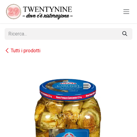
Passa al contenuto
Tutti i prodotti