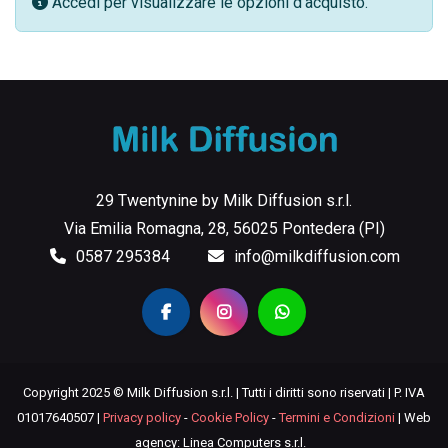
Accedi per visualizzare le opzioni d'acquisto.
29 Twentynine by Milk Diffusion s.r.l.
Via Emilia Romagna, 28, 56025 Pontedera (PI)
0587 295384
info@milkdiffusion.com
Copyright 2025 © Milk Diffusion s.r.l. | Tutti i diritti sono riservati | P. IVA
01017640507 |
Privacy policy
-
Cookie Policy
-
Termini e Condizioni
| Web
agency: Linea Computers s.r.l.