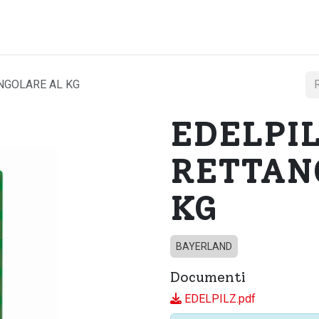
Home
Chi si
NGOLARE AL KG
EDELPI
RETTAN
KG
BAYERLAND
Documenti
EDELPILZ.pdf