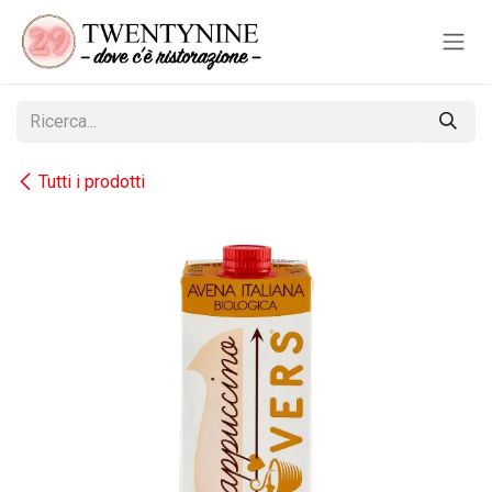
Passa al contenuto
Tutti i prodotti