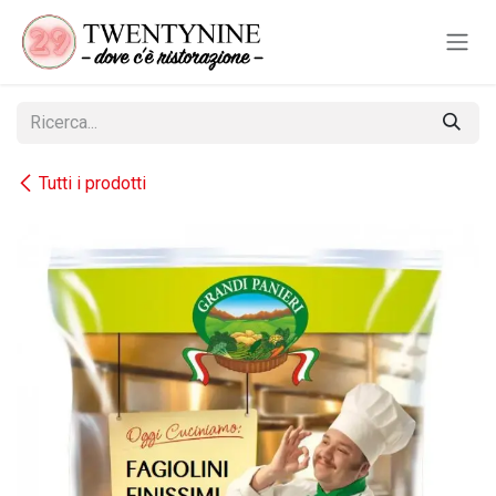
Passa al contenuto
Tutti i prodotti