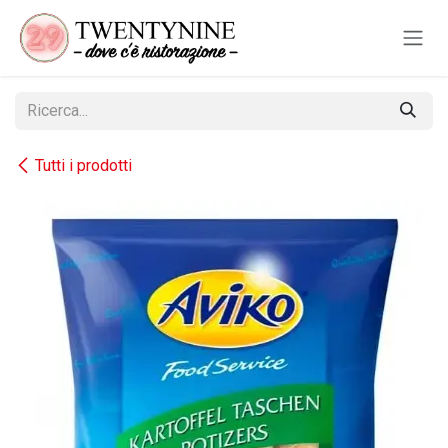
Passa al contenuto
Tutti i prodotti