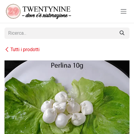
Passa al contenuto
Tutti i prodotti