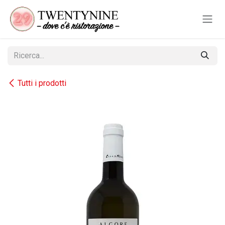
Passa al contenuto
Tutti i prodotti