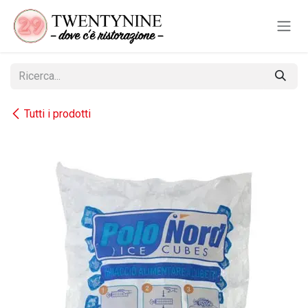
Passa al contenuto
Tutti i prodotti