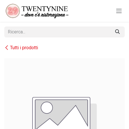
Passa al contenuto
Tutti i prodotti