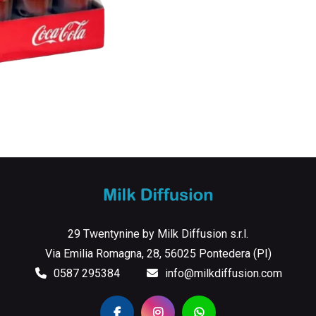
29 Twentynine by Milk Diffusion s.r.l.
Via Emilia Romagna, 28, 56025 Pontedera (PI)
0587 295384
info@milkdiffusion.com