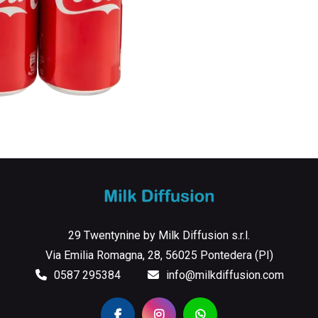
29 Twentynine by Milk Diffusion s.r.l.
Via Emilia Romagna, 28, 56025 Pontedera (PI)
0587 295384
info@milkdiffusion.com