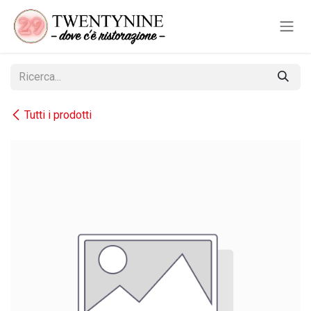
Passa al contenuto
Tutti i prodotti