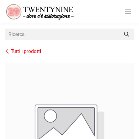
Passa al contenuto
Tutti i prodotti