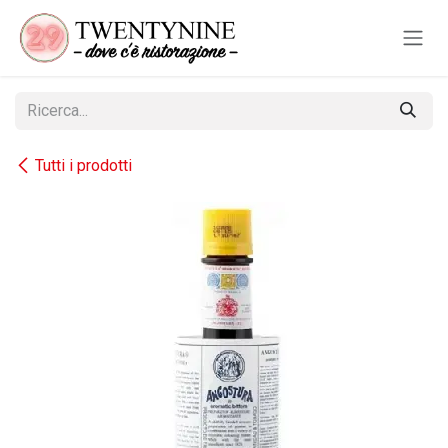
Passa al contenuto
Tutti i prodotti