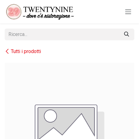
Passa al contenuto
Tutti i prodotti