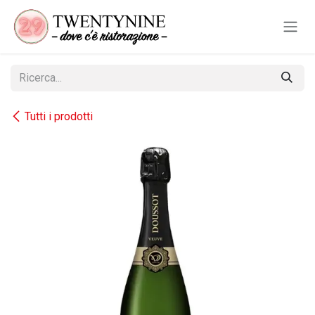
Passa al contenuto
Tutti i prodotti