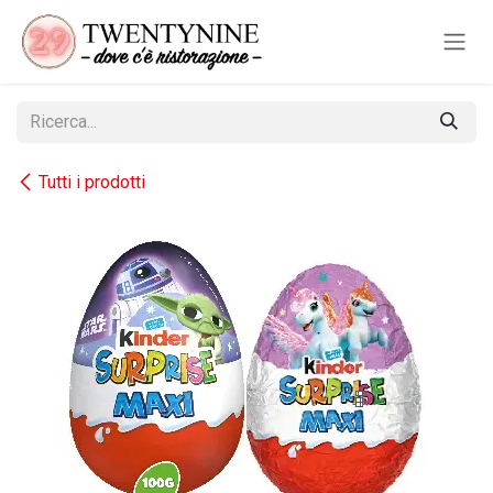
Passa al contenuto
Tutti i prodotti