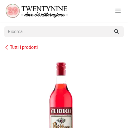
Passa al contenuto
Tutti i prodotti