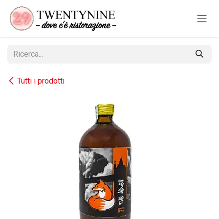
Passa al contenuto
Tutti i prodotti