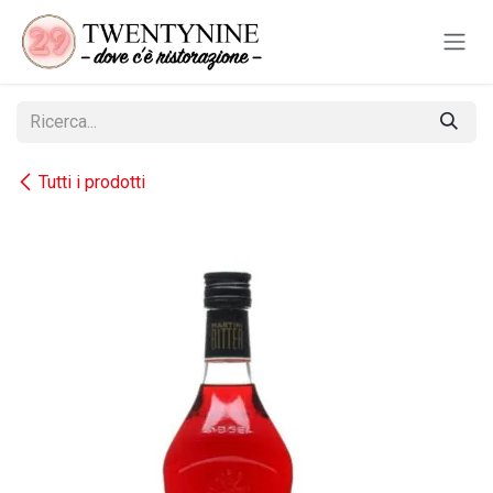
Passa al contenuto
Tutti i prodotti