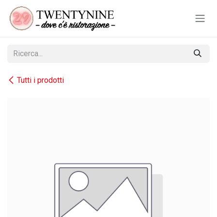
Passa al contenuto
Tutti i prodotti