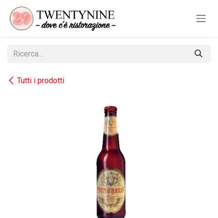
Passa al contenuto
Tutti i prodotti