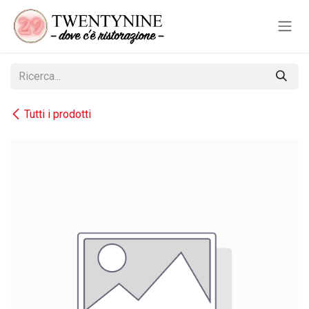
Passa al contenuto
Tutti i prodotti