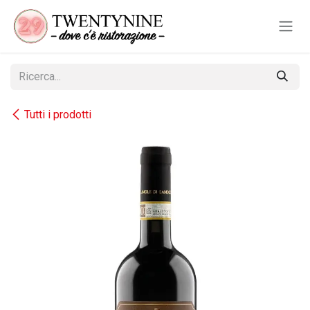
Passa al contenuto
Tutti i prodotti