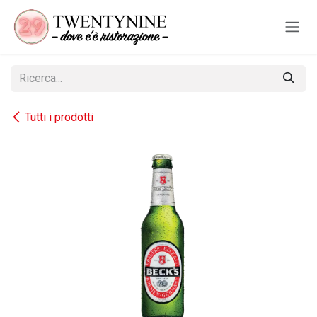
Passa al contenuto
Tutti i prodotti