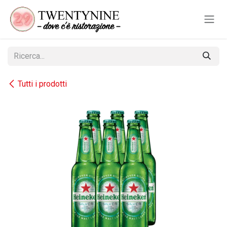
Passa al contenuto
Tutti i prodotti