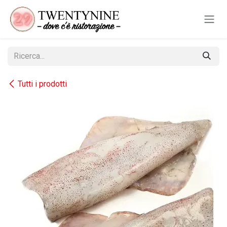
Passa al contenuto
Tutti i prodotti