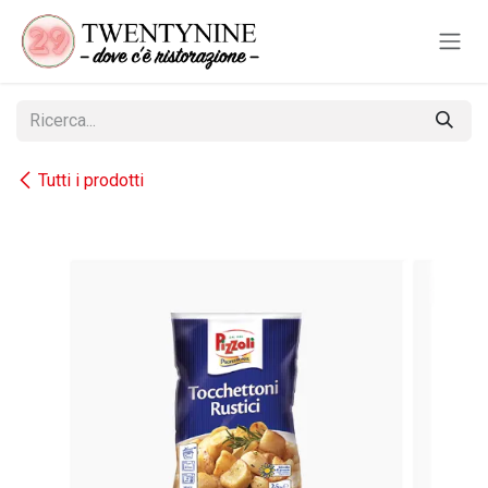
Passa al contenuto
Tutti i prodotti