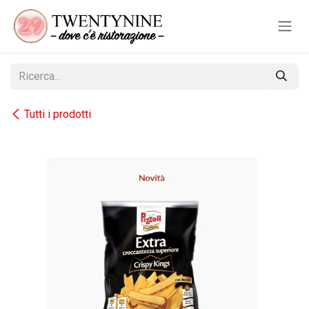
Passa al contenuto
Tutti i prodotti