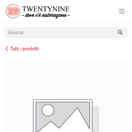
Passa al contenuto
Tutti i prodotti