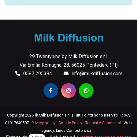
29 Twentynine by Milk Diffusion s.r.l.
Via Emilia Romagna, 28, 56025 Pontedera (PI)
0587 295384
info@milkdiffusion.com
Copyright 2025 © Milk Diffusion s.r.l. | Tutti i diritti sono riservati | P. IVA
01017640507 |
Privacy policy
-
Cookie Policy
-
Termini e Condizioni
| Web
agency: Linea Computers s.r.l.