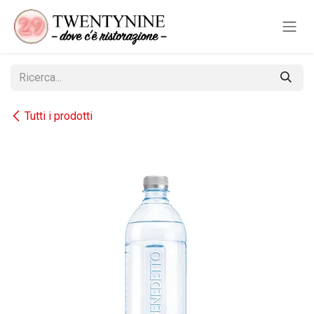
Passa al contenuto
Tutti i prodotti