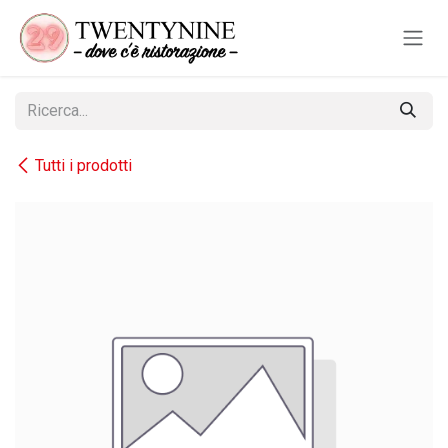
Passa al contenuto
Tutti i prodotti