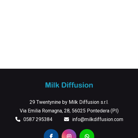
29 Twentynine by Milk Diffusion s.r.l.
Via Emilia Romagna, 28, 56025 Pontedera (PI)
0587 295384
info@milkdiffusion.com