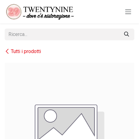
Passa al contenuto
Tutti i prodotti