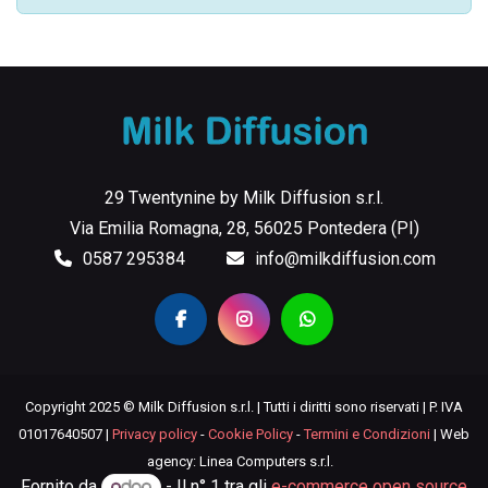
29 Twentynine by Milk Diffusion s.r.l.
Via Emilia Romagna, 28, 56025 Pontedera (PI)
0587 295384
info@milkdiffusion.com
Copyright 2025 © Milk Diffusion s.r.l. | Tutti i diritti sono riservati | P. IVA
01017640507 |
Privacy policy
-
Cookie Policy
-
Termini e Condizioni
| Web
agency: Linea Computers s.r.l.
Fornito da
- Il n° 1 tra gli
e-commerce open source