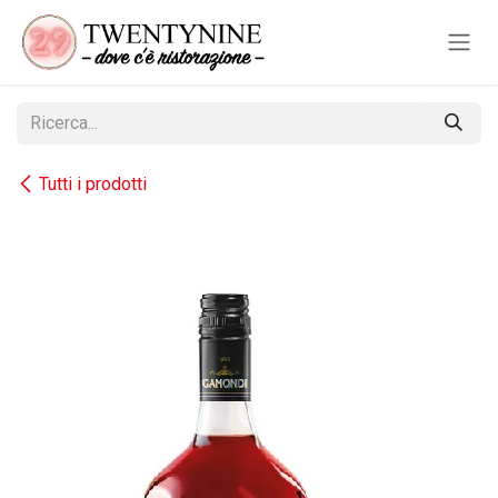
Passa al contenuto
Tutti i prodotti