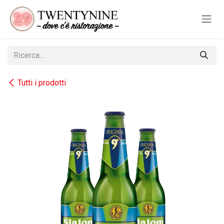
Passa al contenuto
Tutti i prodotti