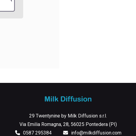
29 Twentynine by Milk Diffusion s.r.l.
Via Emilia Romagna, 28, 56025 Pontedera (PI)
0587 295384
info@milkdiffusion.com