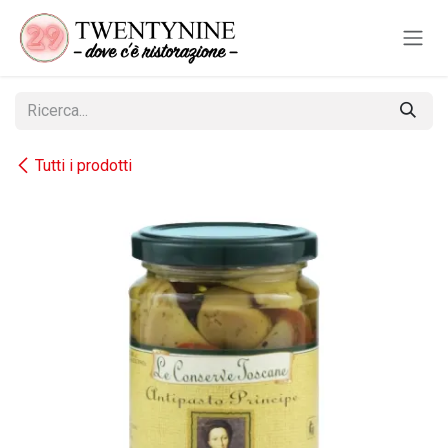
Passa al contenuto
Tutti i prodotti