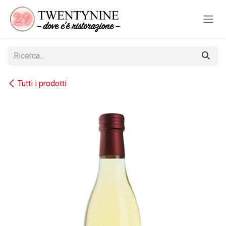
Passa al contenuto
Tutti i prodotti