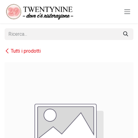
Passa al contenuto
Tutti i prodotti