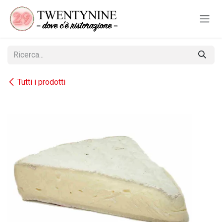
Passa al contenuto
Tutti i prodotti