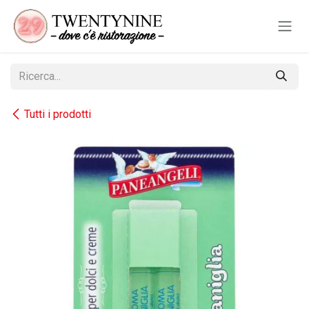
Passa al contenuto
Tutti i prodotti